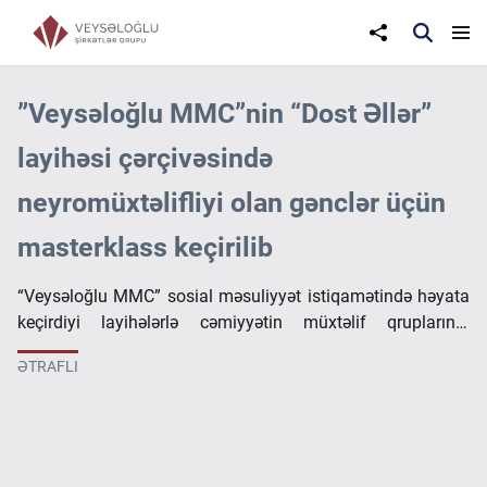
”Veysəloğlu MMC”nin “Dost Əllər”
layihəsi çərçivəsində
neyromüxtəlifliyi olan gənclər üçün
masterklass keçirilib
“Veysəloğlu MMC” sosial məsuliyyət istiqamətində həyata
keçirdiyi layihələrlə cəmiyyətin müxtəlif qruplarının
inkişafına dəstək göstərməyə davam edir. Şirkətin həyata
ƏTRAFLI
keçirdiyi “Dost Əllər” layihəsi çərçivəsində, Dr. Oe...