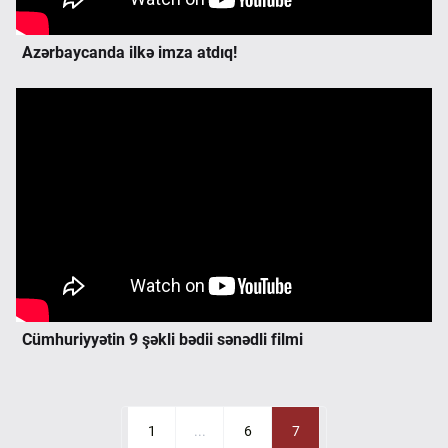
Azərbaycanda ilkə imza atdıq!
Cümhuriyyətin 9 şəkli bədii sənədli filmi
1
...
6
7