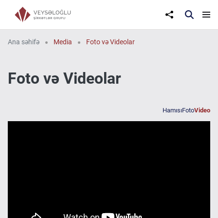
Ana səhifə
Media
Foto və Videolar
Foto və Videolar
Hamısı
Foto
Video