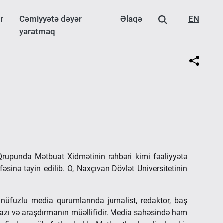
r
Cəmiyyətə dəyər
Əlaqə
EN
yaratmaq
Qrupunda Mətbuat Xidmətinin rəhbəri kimi fəaliyyətə
əsinə təyin edilib. O, Naxçıvan Dövlət Universitetinin
 nüfuzlu media qurumlarında jurnalist, redaktor, baş
 yazı və araşdırmanın müəllifidir. Media sahəsində həm