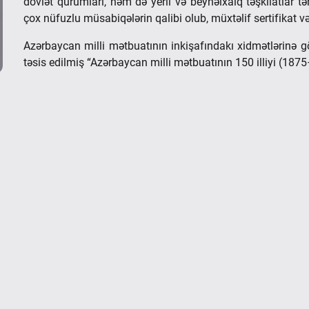
dövlət qurumları, həm də yerli və beynəlxalq təşkilatlar tə
çox nüfuzlu müsabiqələrin qalibi olub, müxtəlif sertifikat və
Azərbaycan milli mətbuatının inkişafındakı xidmətlərinə g
təsis edilmiş “Azərbaycan milli mətbuatının 150 illiyi (1875