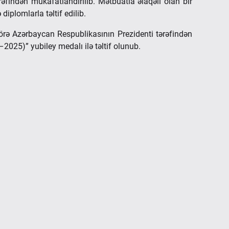
rəfindən mükafatlandırılıb. Mətbuatla əlaqəli olan bir
 diplomlarla təltif edilib.
örə Azərbaycan Respublikasının Prezidenti tərəfindən
–2025)” yubiley medalı ilə təltif olunub.