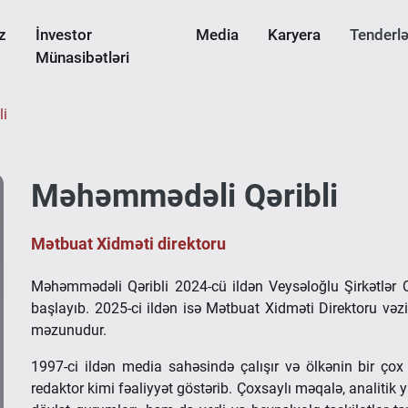
z
İnvestor
Media
Karyera
Tenderlə
Münasibətləri
li
Məhəmmədəli Qəribli
Mətbuat Xidməti direktoru
Məhəmmədəli Qəribli 2024-cü ildən Veysəloğlu Şirkətlər 
başlayıb. 2025-ci ildən isə Mətbuat Xidməti Direktoru vəzif
məzunudur.
1997-ci ildən media sahəsində çalışır və ölkənin bir çox
redaktor kimi fəaliyyət göstərib. Çoxsaylı məqalə, analitik