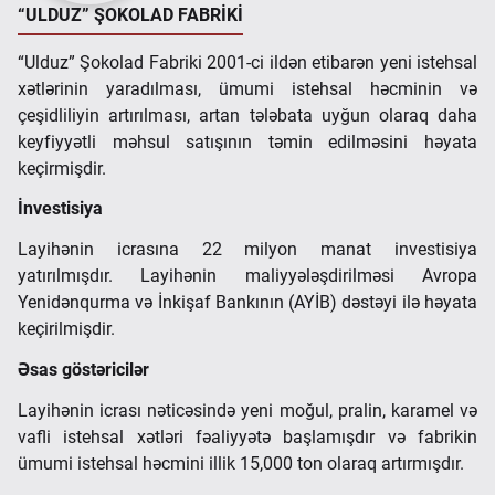
“ULDUZ” ŞOKOLAD FABRİKİ
“Ulduz” Şokolad Fabriki 2001-ci ildən etibarən yeni istehsal
xətlərinin yaradılması, ümumi istehsal həcminin və
çeşidliliyin artırılması, artan tələbata uyğun olaraq daha
keyfiyyətli məhsul satışının təmin edilməsini həyata
keçirmişdir.
İnvestisiya
Layihənin icrasına 22 milyon manat investisiya
yatırılmışdır. Layihənin maliyyələşdirilməsi Avropa
Yenidənqurma və İnkişaf Bankının (AYİB) dəstəyi ilə həyata
keçirilmişdir.
Əsas göstəricilər
Layihənin icrası nəticəsində yeni moğul, pralin, karamel və
vafli istehsal xətləri fəaliyyətə başlamışdır və fabrikin
ümumi istehsal həcmini illik 15,000 ton olaraq artırmışdır.