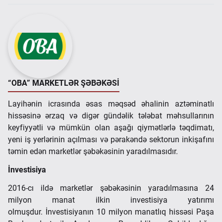
“OBA” MARKETLƏR ŞƏBƏKƏSİ
Layihənin icrasında əsas məqsəd əhalinin aztəminatlı
hissəsinə ərzaq və digər gündəlik tələbat məhsullarının
keyfiyyətli və mümkün olan aşağı qiymətlərlə təqdimatı,
yeni iş yerlərinin açılması və pərakəndə sektorun inkişafını
təmin edən marketlər şəbəkəsinin yaradılmasıdır.
İnvestisiya
2016-cı ildə marketlər şəbəkəsinin yaradılmasına 24
milyon manat ilkin investisiya yatırımı
olmuşdur. İnvestisiyanın 10 milyon manatlıq hissəsi Paşa