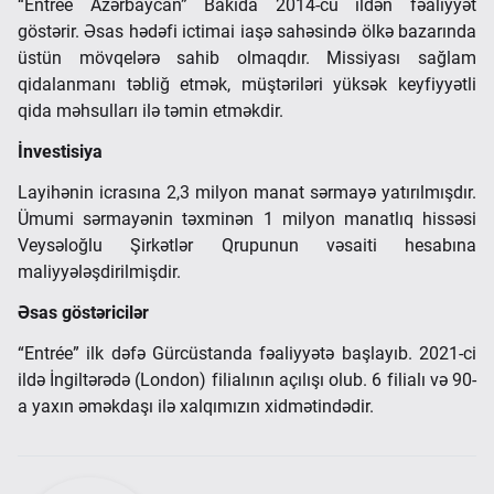
“Entree Azərbaycan” Bakıda 2014-cü ildən fəaliyyət
göstərir. Əsas hədəfi ictimai iaşə sahəsində ölkə bazarında
üstün mövqelərə sahib olmaqdır. Missiyası sağlam
qidalanmanı təbliğ etmək, müştəriləri yüksək keyfiyyətli
qida məhsulları ilə təmin etməkdir.
İnvestisiya
Layihənin icrasına 2,3 milyon manat sərmayə yatırılmışdır.
Ümumi sərmayənin təxminən 1 milyon manatlıq hissəsi
Veysəloğlu Şirkətlər Qrupunun vəsaiti hesabına
maliyyələşdirilmişdir.
Əsas göstəricilər
“Entrée” ilk dəfə Gürcüstanda fəaliyyətə başlayıb. 2021-ci
ildə İngiltərədə (London) filialının açılışı olub. 6 filialı və 90-
a yaxın əməkdaşı ilə xalqımızın xidmətindədir.