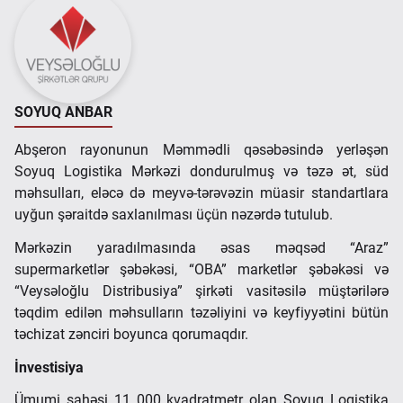
SOYUQ ANBAR
Abşeron rayonunun Məmmədli qəsəbəsində yerləşən
Soyuq Logistika Mərkəzi dondurulmuş və təzə ət, süd
məhsulları, eləcə də meyvə-tərəvəzin müasir standartlara
uyğun şəraitdə saxlanılması üçün nəzərdə tutulub.
Mərkəzin yaradılmasında əsas məqsəd “Araz”
supermarketlər şəbəkəsi, “OBA” marketlər şəbəkəsi və
“Veysəloğlu Distribusiya” şirkəti vasitəsilə müştərilərə
təqdim edilən məhsulların təzəliyini və keyfiyyətini bütün
təchizat zənciri boyunca qorumaqdır.
İnvestisiya
Ümumi sahəsi 11 000 kvadratmetr olan Soyuq Logistika