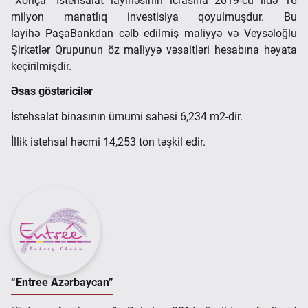
“Xonça” İstehsalat layihəsinin icrasına 2019-cu ildə 16
milyon manatlıq investisiya qoyulmuşdur. Bu
layihə PaşaBankdan cəlb edilmiş maliyyə və Veysəloğlu
Şirkətlər Qrupunun öz maliyyə vəsaitləri hesabına həyata
keçirilmişdir.
Əsas göstəricilər
İstehsalat binasının ümumi sahəsi 6,234 m2-dir.
İllik istehsal həcmi 14,253 ton təşkil edir.
“Entree Azərbaycan”