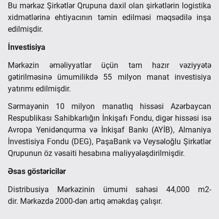
Bu mərkəz Şirkətlər Qrupuna daxil olan şirkətlərin logistika
xidmətlərinə ehtiyacının təmin edilməsi məqsədilə inşa
edilmişdir.
İnvestisiya
Mərkəzin əməliyyatlar üçün tam hazır vəziyyətə
gətirilməsinə ümumilikdə 55 milyon manat investisiya
yatırımı edilmişdir.
Sərmayənin 10 milyon manatlıq hissəsi Azərbaycan
Respublikası Sahibkarlığın İnkişafı Fondu, digər hissəsi isə
Avropa Yenidənqurma və İnkişaf Bankı (AYİB), Almaniya
İnvestisiya Fondu (DEG), PaşaBank və Veysəloğlu Şirkətlər
Qrupunun öz vəsaiti hesabına maliyyələşdirilmişdir.
Əsas göstəricilər
Distribusiya Mərkəzinin ümumi sahəsi 44,000 m2-
dir. Mərkəzdə 2000-dən artıq əməkdaş çalışır.