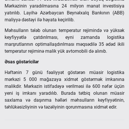
Mərkəzinin yaradılmasına 24 milyon manat investisiya
yatırılıb. Layihə Azərbaycan Beynəlxalq Bankının (ABB)
maliyyə dəstəyi ilə həyata keçirilib.
Məhsulların tələb olunan temperatur rejimində və yüksək
keyfiyyətlə çatdırılması, eyni zamanda logistika
marşrutlarının optimallaşdırılması məqsədilə 35 ədəd ikili
temperatur rejiminə malik yük avtomobili də alınıb.
Əsas göstəricilər
Həftənin 7 günü fəaliyyət göstərən müasir logistika
mərkəzi 5 000 mağazaya xidmət göstərmək imkanına
malikdir. Mərkəzin istifadəyə verilməsi ilə 600 nəfər üçün
yeni iş imkanı yaradılıb. Burada tətbiq olunan müasir
saxlama və daşınma həlləri məhsulların keyfiyyətinin,
təhlükəsizliyinin və təzəliyinin qorunmasına xidmət edir.