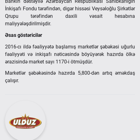
Bankın dəstəyilə Azərbaycan Respublikası Sahibkarlığın
İnkişafı Fondu tərəfindən, digər hissəsi Veysəloğlu Şirkətlər
Qrupu tərəfindən daxili vəsait hesabına
maliyyələşdirilmişdir.
Əsas göstəricilər
2016-cı ildə fəaliyyətə başlamış marketlər şəbəkəsi uğurlu
fəaliyyəti və inkişafı nəticəsində böyüyərək hazırda ölkə
ərazisində market sayı 1170-i ötmüşdür.
Marketlər şəbəkəsində hazırda 5,800-dən artıq əməkdaş
çalışır.