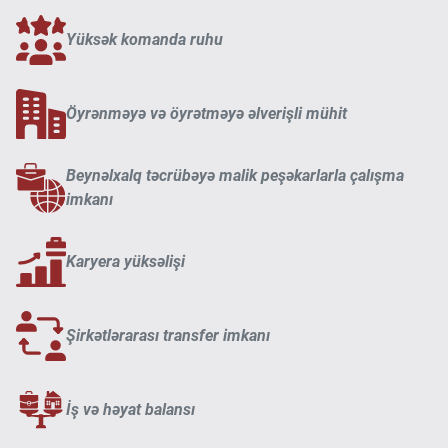
Yüksək komanda ruhu
Öyrənməyə və öyrətməyə əlverişli mühit
Beynəlxalq təcrübəyə malik peşəkarlarla çalışma
imkanı
Karyera yüksəlişi
Şirkətlərarası transfer imkanı
İş və həyat balansı