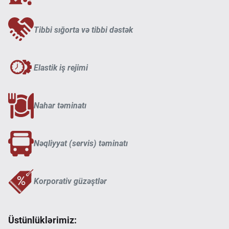
Tibbi sığorta və tibbi dəstək
Elastik iş rejimi
Nahar təminatı
Nəqliyyat (servis) təminatı
Korporativ güzəştlər
Üstünlüklərimiz: