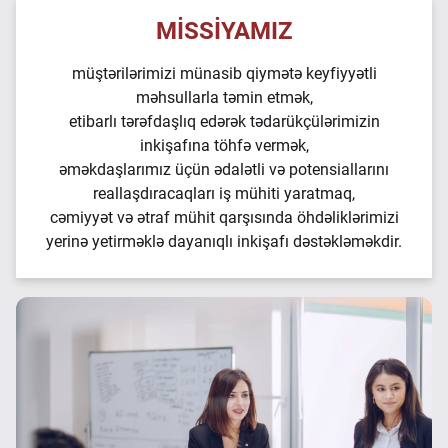
MİSSİYAMIZ
müştərilərimizi münasib qiymətə keyfiyyətli
məhsullarla təmin etmək,
etibarlı tərəfdaşlıq edərək tədarükçülərimizin
inkişafına töhfə vermək,
əməkdaşlarımız üçün ədalətli və potensiallarını
reallaşdıracaqları iş mühiti yaratmaq,
cəmiyyət və ətraf mühit qarşısında öhdəliklərimizi
yerinə yetirməklə dayanıqlı inkişafı dəstəkləməkdir.