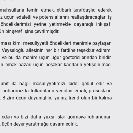
əhsullarla təmin etmək, etibarlı tərəfdaşlıq edərək
üçün ədalətli və potensiallarını reallaşdıracaqları iş
dəliklərimizi yerinə yetirməklə dayanıqlı inkişafı
bir şərəf işinə çevrilmişdir.
dılması kimi məsuliyyətli öhdəlikləri mənimlə paylaşan
Veysəloğlu ailəsinin hər bir fərdinə təşəkkür edirəm.
q və bu da mənim üçün uğur göstəricilərindən biridir.
in əmək bazarı üçün peşəkar kadrların yetişdirilməsi
ühit ilə bağlı məsuliyyətimizi ciddi qəbul edir və
 anbarımızda tullantıların yenidən emalı, proseslərin
. Bizim üçün dayanıqlılıq yalnız trend olan bir kəlmə
ə edən və bizi daha yaxşı işlər görməyə ruhlandıran
iz üçün dəyər yaratmağa davam edirik.