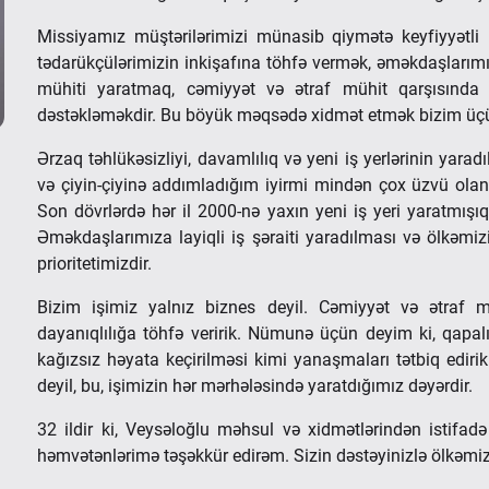
Missiyamız müştərilərimizi münasib qiymətə keyfiyyətli m
tədarükçülərimizin inkişafına töhfə vermək, əməkdaşlarımız 
mühiti yaratmaq, cəmiyyət və ətraf mühit qarşısında öh
dəstəkləməkdir. Bu böyük məqsədə xidmət etmək bizim üçün 
Ərzaq təhlükəsizliyi, davamlılıq və yeni iş yerlərinin yara
və çiyin-çiyinə addımladığım iyirmi mindən çox üzvü olan 
Son dövrlərdə hər il 2000-nə yaxın yeni iş yeri yaratmışı
Əməkdaşlarımıza layiqli iş şəraiti yaradılması və ölkəmiz
prioritetimizdir.
Bizim işimiz yalnız biznes deyil. Cəmiyyət və ətraf m
dayanıqlılığa töhfə veririk. Nümunə üçün deyim ki, qapalı
kağızsız həyata keçirilməsi kimi yanaşmaları tətbiq edirik
deyil, bu, işimizin hər mərhələsində yaratdığımız dəyərdir.
32 ildir ki, Veysəloğlu məhsul və xidmətlərindən istifad
həmvətənlərimə təşəkkür edirəm. Sizin dəstəyinizlə ölkəm