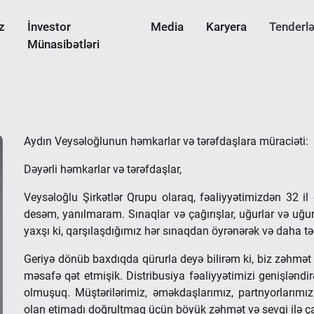
z
İnvestor
Media
Karyera
Tenderlə
Münasibətləri
Aydın Veysəloğlunun həmkarlar və tərəfdaşlara müraciəti:
Dəyərli həmkarlar və tərəfdaşlar,
Veysəloğlu Şirkətlər Qrupu olaraq, fəaliyyətimizdən 32 il
desəm, yanılmaram. Sınaqlar və çağırışlar, uğurlar və uğur
yaxşı ki, qarşılaşdığımız hər sınaqdan öyrənərək və daha təc
Geriyə dönüb baxdıqda qürurla deyə bilirəm ki, biz zəhmət
məsafə qət etmişik. Distribusiya fəaliyyətimizi genişləndi
olmuşuq. Müştərilərimiz, əməkdaşlarımız, partnyorlarım
olan etimadı doğrultmaq üçün böyük zəhmət və sevgi ilə çal