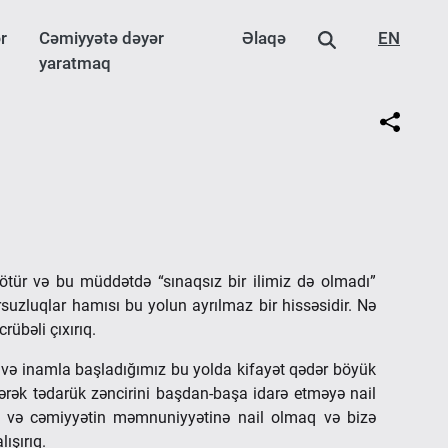
r
Cəmiyyətə dəyər
Əlaqə
EN
yaratmaq
 ötür və bu müddətdə “sınaqsız bir ilimiz də olmadı”
suzluqlar hamısı bu yolun ayrılmaz bir hissəsidir. Nə
rübəli çıxırıq.
 və inamla başladığımız bu yolda kifayət qədər böyük
rərək tədarük zəncirini başdan-başa idarə etməyə nail
ız və cəmiyyətin məmnuniyyətinə nail olmaq və bizə
ışırıq.