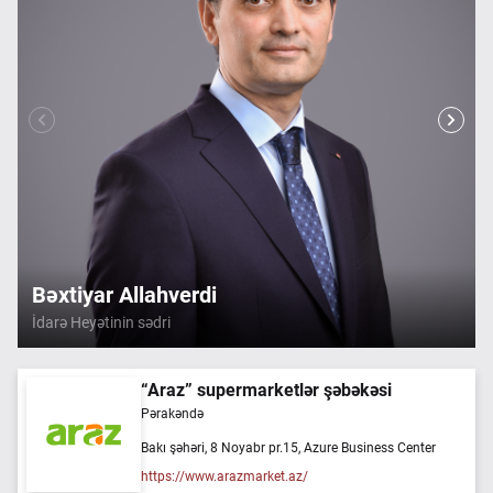
Bəxtiyar Allahverdi
İdarə Heyətinin sədri
“Araz” supermarketlər şəbəkəsi
Pərakəndə
Bakı şəhəri, 8 Noyabr pr.15, Azure Business Center
https://www.arazmarket.az/