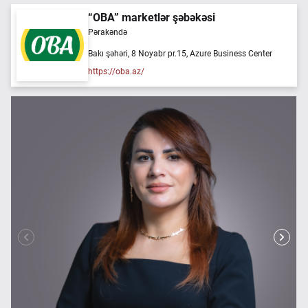
“OBA” marketlər şəbəkəsi
Pərakəndə
Bakı şəhəri, 8 Noyabr pr.15, Azure Business Center
https://oba.az/