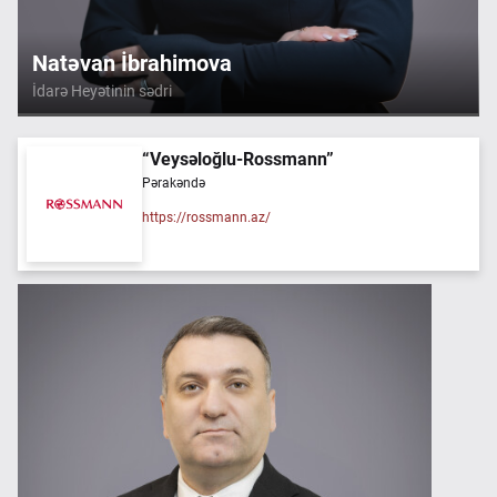
Natəvan İbrahimova
İdarə Heyətinin sədri
“Veysəloğlu-Rossmann”
Pərakəndə
https://rossmann.az/