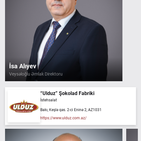
İsa Alıyev
Veysəloğlu Əmlak Direktoru
“Ulduz” Şokolad Fabriki
İstehsalat
Bakı, Keşlə qəs. 2-ci Eninə 2, AZ1031
https://www.ulduz.com.az/