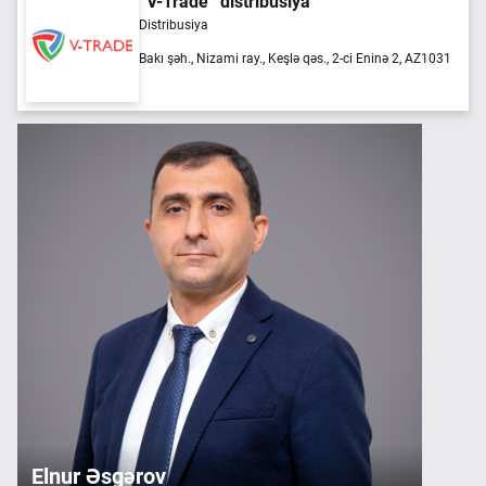
“V-Trade” distribusiya
Distribusiya
Bakı şəh., Nizami ray., Keşlə qəs., 2-ci Eninə 2, AZ1031
Elnur Əsgərov