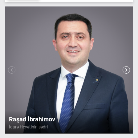
Rəşad İbrahimov
İdarə Heyətinin sədri