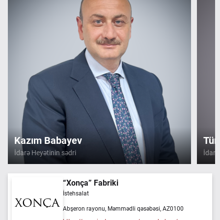
Kazım Babayev
Tür
İdarə Heyətinin sədri
İdarə
“Xonça” Fabriki
İstehsalat
Abşeron rayonu, Məmmədli qəsəbəsi, AZ0100