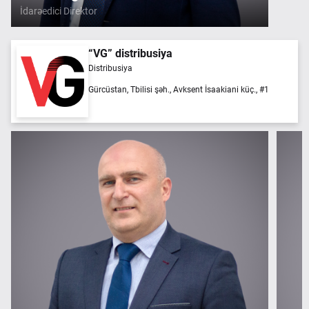
İdarəedici Direktor
“VG” distribusiya
Distribusiya
Gürcüstan, Tbilisi şəh., Avksent İsaakiani küç., #1