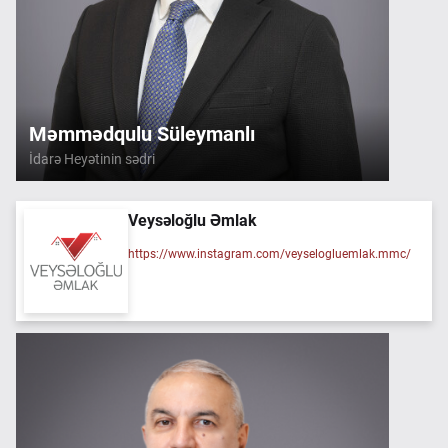
Məmmədqulu Süleymanlı
İdarə Heyətinin sədri
Veysəloğlu Əmlak
https://www.instagram.com/veyselogluemlak.mmc/