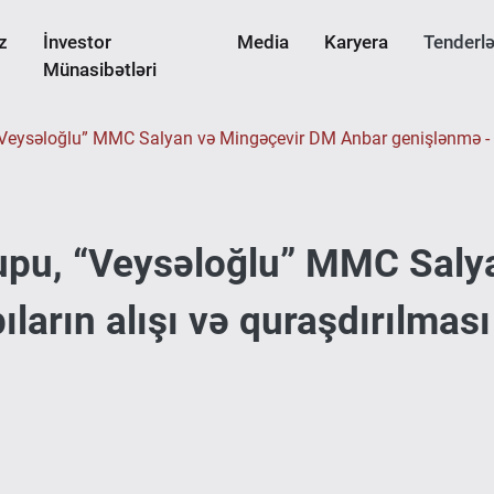
z
İnvestor
Media
Karyera
Tenderlə
Münasibətləri
“Veysəloğlu” MMC Salyan və Mingəçevir DM Anbar genişlənmə - Qapı
rupu, “Veysəloğlu” MMC Sal
arın alışı və quraşdırılması 