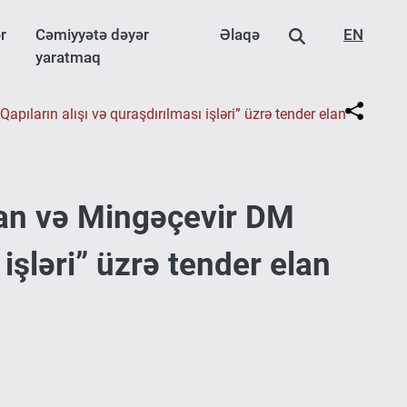
r
Cəmiyyətə dəyər
Əlaqə
EN
yaratmaq
ların alışı və quraşdırılması işləri” üzrə tender elan
yan və Mingəçevir DM
işləri” üzrə tender elan