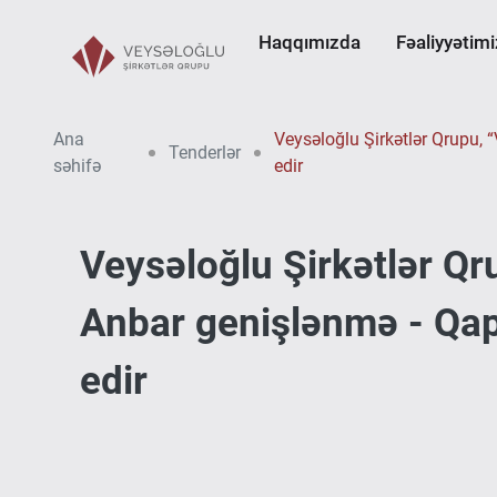
Haqqımızda
Fəaliyyətimi
Ana
Veysəloğlu Şirkətlər Qrupu, 
Tenderlər
səhifə
edir
Veysəloğlu Şirkətlər Q
Anbar genişlənmə - Qapıl
edir