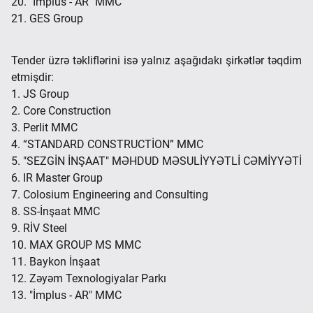
20. "İmplus - AR" MMC
21. GES Group
Tender üzrə təkliflərini isə yalnız aşağıdakı şirkətlər təqdim
etmişdir:
1. JS Group
2. Core Construction
3. Perlit MMC
4. “STANDARD CONSTRUCTİON” MMC
5. "SEZGİN İNŞAAT" MƏHDUD MƏSULİYYƏTLİ CƏMİYYƏTİ
6. IR Master Group
7. Colosium Engineering and Consulting
8. SS-İnşaat MMC
9. RİV Steel
10. MAX GROUP MS MMC
11. Baykon İnşaat
12. Zəyəm Texnologiyalar Parkı
13. "İmplus - AR" MMC