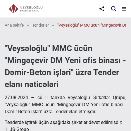
Ana səhifə
Tenderlər
"Veysəloğlu" MMC ūcūn "Mingəçevir DM Yeni 
"Veysəloğlu" MMC ūcūn
"Mingəçevir DM Yeni ofis binası -
Dəmir-Beton işləri" üzrə Tender
elanı nəticələri
27.08.2024 – cü il tarixdə Veysəloğlu Şirkətlər Qrupu,
"Veysəloğlu" MMC ūcūn "Mingəçevir DM Yeni ofis binası -
Dəmir-Beton işləri" üzrə Tender elan etmişdir.
Tenderdə iştirak üçün aşağıdakı şirkətlər dəvət edilmişdir:
1. JS Group