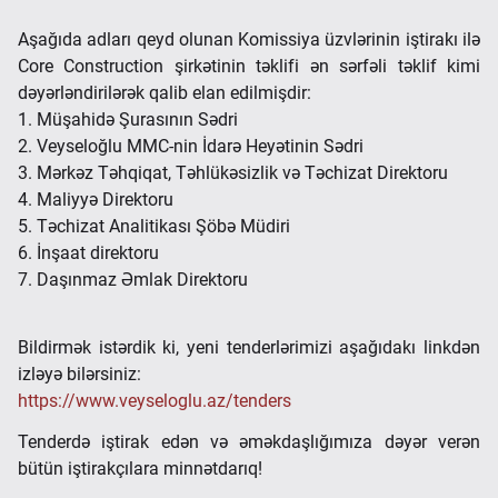
Aşağıda adları qeyd olunan Komissiya üzvlərinin iştirakı ilə
Core Construction şirkətinin təklifi ən sərfəli təklif kimi
dəyərləndirilərək qalib elan edilmişdir:
1. Müşahidə Şurasının Sədri
2. Veyseloğlu MMC-nin İdarə Heyətinin Sədri
3. Mərkəz Təhqiqat, Təhlükəsizlik və Təchizat Direktoru
4. Maliyyə Direktoru
5. Təchizat Analitikası Şöbə Müdiri
6. İnşaat direktoru
7. Daşınmaz Əmlak Direktoru
Bildirmək istərdik ki, yeni tenderlərimizi aşağıdakı linkdən
izləyə bilərsiniz:
https://www.veyseloglu.az/tenders
Tenderdə iştirak edən və əməkdaşlığımıza dəyər verən
bütün iştirakçılara minnətdarıq!