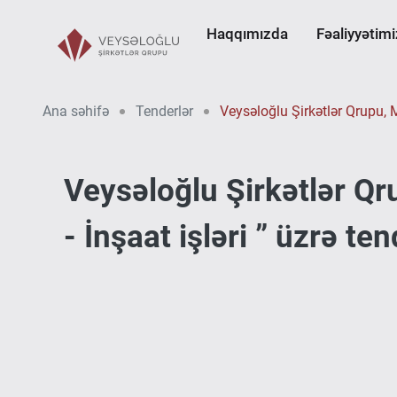
Haqqımızda
Fəaliyyətimi
Ana səhifə
Tenderlər
Veysəloğlu Şirkətlər Qrupu, 
Veysəloğlu Şirkətlər Q
- İnşaat işləri ” üzrə te