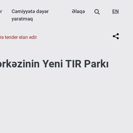
r
Cəmiyyətə dəyər
Əlaqə
EN
yaratmaq
ə tender elan edir
kəzinin Yeni TIR Parkı