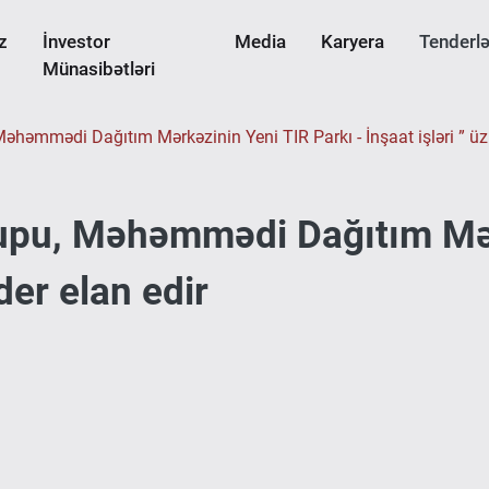
z
İnvestor
Media
Karyera
Tenderlə
Münasibətləri
Məhəmmədi Dağıtım Mərkəzinin Yeni TIR Parkı - İnşaat işləri ” üzr
rupu, Məhəmmədi Dağıtım Mər
nder elan edir