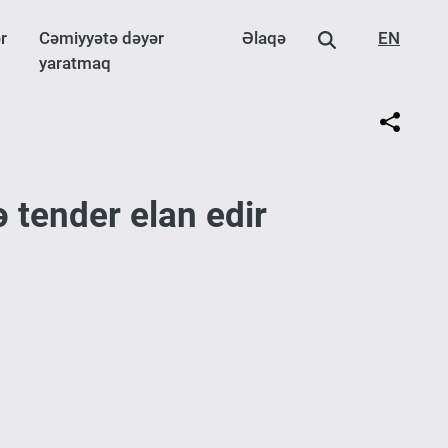
r
Cəmiyyətə dəyər
Əlaqə
EN
yaratmaq
ə tender elan edir