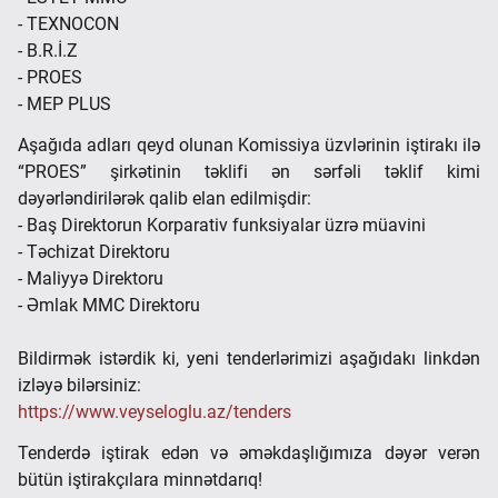
- TEXNOCON
- B.R.İ.Z
- PROES
- MEP PLUS
Aşağıda adları qeyd olunan Komissiya üzvlərinin iştirakı ilə
“PROES” şirkətinin təklifi ən sərfəli təklif kimi
dəyərləndirilərək qalib elan edilmişdir:
- Baş Direktorun Korparativ funksiyalar üzrə müavini
- Təchizat Direktoru
- Maliyyə Direktoru
- Əmlak MMC Direktoru
Bildirmək istərdik ki, yeni tenderlərimizi aşağıdakı linkdən
izləyə bilərsiniz:
https://www.veyseloglu.az/tenders
Tenderdə iştirak edən və əməkdaşlığımıza dəyər verən
bütün iştirakçılara minnətdarıq!