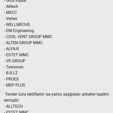
- Ultra İnşaat
- Alltech
- MECC
- Vertex
- WELLMECHS
- ENI Engineering
- COOL VENT GROUP MMC
- ALTEN GROUP MMC
- ALFA-R
- ESTET MMC
- VK GROUP
- Texnocon
- B.R.İ.Z
- PROES
- MEP PLUS
Tender üzrə təkliflərini isə yalnız aşağıdakı şirkətlər təqdim
etmişdir:
- ALLTECH
- ESTET MMC