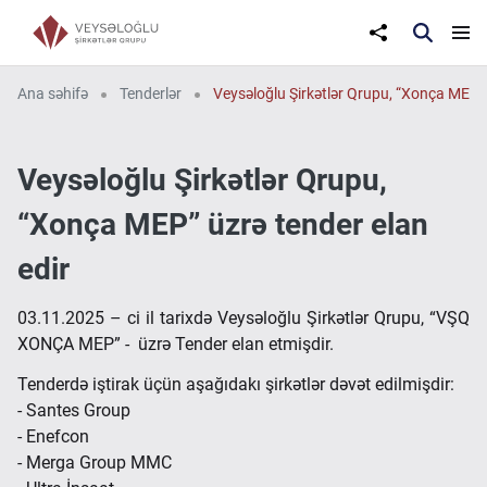
Ana səhifə
Tenderlər
Veysəloğlu Şirkətlər Qrupu, “Xonça MEP” 
Veysəloğlu Şirkətlər Qrupu,
“Xonça MEP” üzrə tender elan
edir
03.11.2025 – ci il tarixdə Veysəloğlu Şirkətlər Qrupu, “VŞQ
XONÇA MEP” - üzrə Tender elan etmişdir.
Tenderdə iştirak üçün aşağıdakı şirkətlər dəvət edilmişdir:
- Santes Group
- Enefcon
- Merga Group MMC