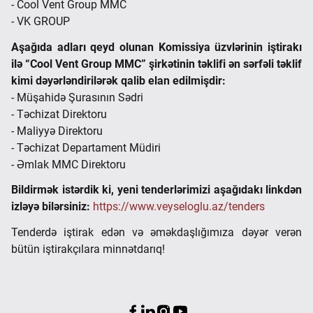
- Cool Vent Group MMC
- VK GROUP
Aşağıda adları qeyd olunan Komissiya üzvlərinin iştirakı
ilə “Cool Vent Group MMC” şirkətinin təklifi ən sərfəli təklif
kimi dəyərləndirilərək qalib elan edilmişdir:
- Müşahidə Şurasının Sədri
- Təchizat Direktoru
- Maliyyə Direktoru
- Təchizat Departament Müdiri
- Əmlak MMC Direktoru
Bildirmək istərdik ki, yeni tenderlərimizi aşağıdakı linkdən
izləyə bilərsiniz:
https://www.veyseloglu.az/tenders
Tenderdə iştirak edən və əməkdaşlığımıza dəyər verən
bütün iştirakçılara minnətdarıq!