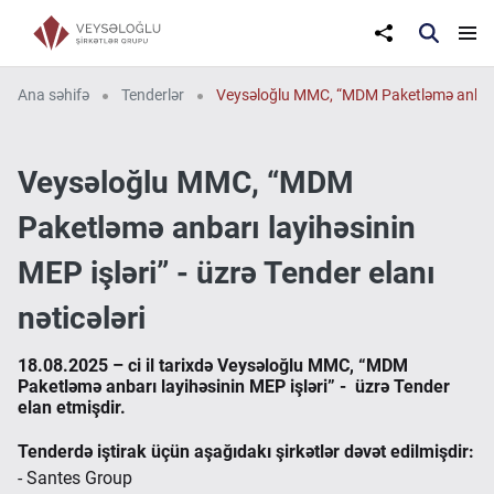
Ana səhifə
Tenderlər
Veysəloğlu MMC, “MDM Paketləmə anbarı lay
Veysəloğlu MMC, “MDM
Paketləmə anbarı layihəsinin
MEP işləri” - üzrə Tender elanı
nəticələri
18.08.2025 – ci il tarixdə Veysəloğlu MMC, “MDM
Paketləmə anbarı layihəsinin MEP işləri” - üzrə Tender
elan etmişdir.
Tenderdə iştirak üçün aşağıdakı şirkətlər dəvət edilmişdir:
- Santes Group