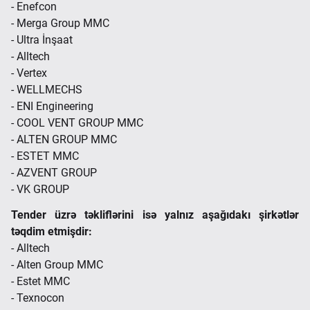
- Enefcon
- Merga Group MMC
- Ultra İnşaat
- Alltech
- Vertex
- WELLMECHS
- ENI Engineering
- COOL VENT GROUP MMC
- ALTEN GROUP MMC
- ESTET MMC
- AZVENT GROUP
- VK GROUP
Tender üzrə təkliflərini isə yalnız aşağıdakı şirkətlər
təqdim etmişdir:
- Alltech
- Alten Group MMC
- Estet MMC
- Texnocon