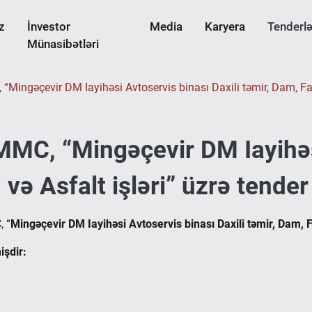
z
İnvestor
Media
Karyera
Tenderlə
Münasibətləri
Mingəçevir DM Iayihəsi Avtoservis binası Daxili təmir, Dam, Fasad
 MMC, “Mingəçevir DM Iayihəs
və Asfalt işləri” üzrə tender 
, “
Mingəçevir DM Iayihəsi Avtoservis binası Daxili təmir, Dam, F
işdir: