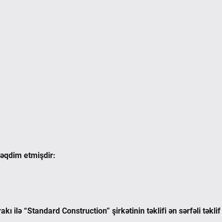
 təqdim etmişdir:
ı ilə “Standard Construction” şirkətinin təklifi ən sərfəli təklif