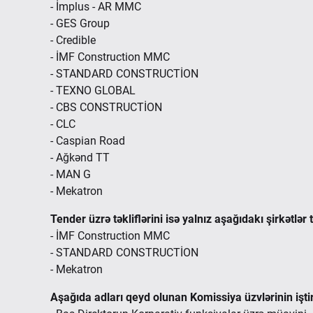
- İmplus - AR MMC
- GES Group
- Credible
- İMF Construction MMC
- STANDARD CONSTRUCTİON
- TEXNO GLOBAL
- CBS CONSTRUCTİON
- CLC
- Caspian Road
- Ağkənd TT
- MAN G
- Mekatron
Tender üzrə təkliflərini isə yalnız aşağıdakı şirkətlər
- İMF Construction MMC
- STANDARD CONSTRUCTİON
- Mekatron
Aşağıda adları qeyd olunan Komissiya üzvlərinin iştirak