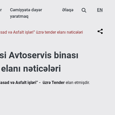
r
Cəmiyyətə dəyər
Əlaqə
EN
yaratmaq
 və Asfalt işləri” üzrə tender elanı nəticələri
i Avtoservis binası
elanı nəticələri
asad və Asfalt işləri” - üzrə Tender
elan etmişdir.