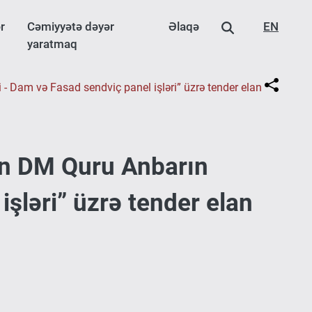
r
Cəmiyyətə dəyər
Əlaqə
EN
yaratmaq
- Dam və Fasad sendviç panel işləri” üzrə tender elan
an DM Quru Anbarın
şləri” üzrə tender elan