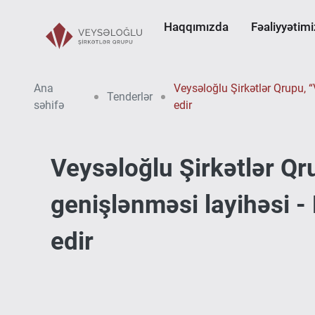
Haqqımızda
Fəaliyyətimi
Ana
Veysəloğlu Şirkətlər Qrupu,
Tenderlər
səhifə
edir
Veysəloğlu Şirkətlər Q
genişlənməsi layihəsi -
edir