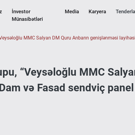
z
İnvestor
Media
Karyera
Tenderlə
Münasibətləri
 “Veysəloğlu MMC Salyan DM Quru Anbarın genişlənməsi layihəsi 
rupu, “Veysəloğlu MMC Saly
 Dam və Fasad sendviç panel i